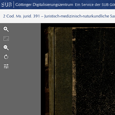
Göttinger Digitalisierungszentrum
Ein Service der SUB Gö
2 Cod. Ms. jurid. 391 – Juristisch-medizinisch-naturkundliche S
S
c
a
n