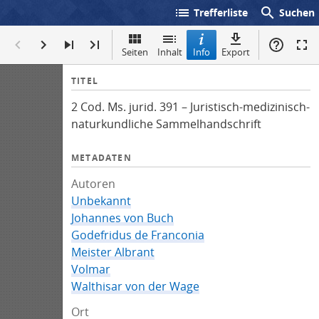
list
search
Trefferliste
Suchen
Seiten
Inhalt
Info
Export
I
TITEL
n
2 Cod. Ms. jurid. 391 – Juristisch-medizinisch-
f
naturkundliche Sammelhandschrift
o
METADATEN
Autoren
Unbekannt
Johannes von Buch
Godefridus de Franconia
Meister Albrant
Volmar
Walthisar von der Wage
Ort