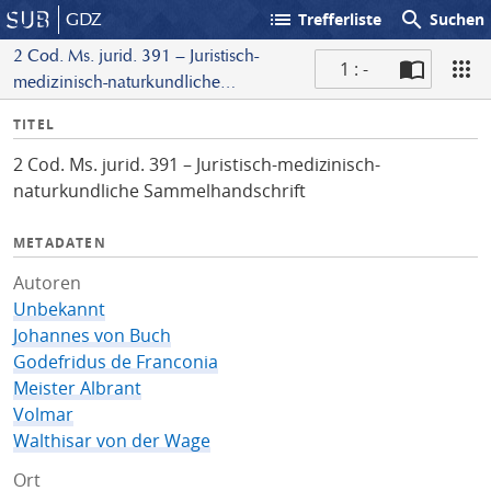
list
search
GDZ
Trefferliste
Suchen
2 Cod. Ms. jurid. 391 – Juristisch-
1 : -
medizinisch-naturkundliche
S
Sammelhandschrift
I
TITEL
c
n
a
2 Cod. Ms. jurid. 391 – Juristisch-medizinisch-
f
n
naturkundliche Sammelhandschrift
o
METADATEN
Autoren
Unbekannt
Johannes von Buch
Godefridus de Franconia
Meister Albrant
Volmar
Walthisar von der Wage
Ort