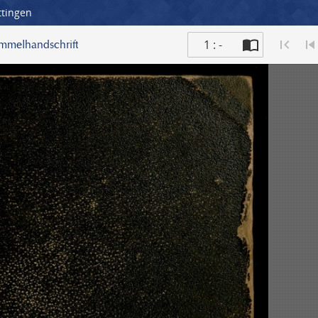
ttingen
1 : -
ammelhandschrift