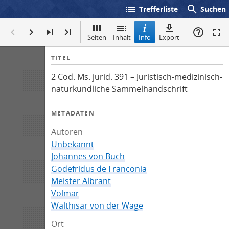
list
search
Trefferliste
Suchen
Seiten
Inhalt
Info
Export
I
TITEL
n
2 Cod. Ms. jurid. 391 – Juristisch-medizinisch-
f
naturkundliche Sammelhandschrift
o
METADATEN
Autoren
Unbekannt
Johannes von Buch
Godefridus de Franconia
Meister Albrant
Volmar
Walthisar von der Wage
Ort