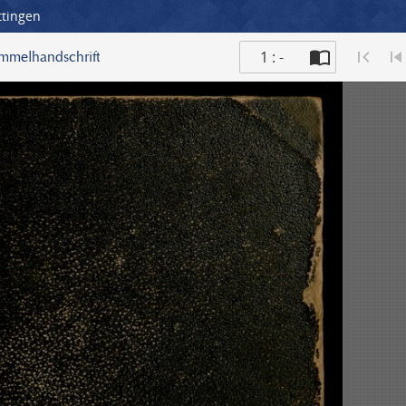
ttingen
1 : -
ammelhandschrift