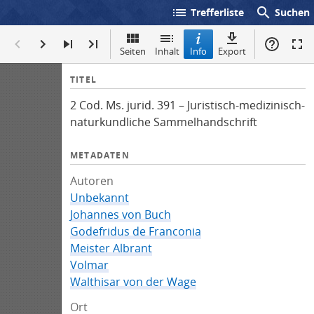
list
search
Trefferliste
Suchen
Seiten
Inhalt
Info
Export
I
TITEL
n
2 Cod. Ms. jurid. 391 – Juristisch-medizinisch-
f
naturkundliche Sammelhandschrift
o
METADATEN
Autoren
Unbekannt
Johannes von Buch
Godefridus de Franconia
Meister Albrant
Volmar
Walthisar von der Wage
Ort