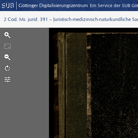
Göttinger Digitalisierungszentrum
Ein Service der SUB Gö
2 Cod. Ms. jurid. 391 – Juristisch-medizinisch-naturkundliche S
S
c
a
n