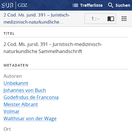
list
search
GDZ
Trefferliste
Suchen
2 Cod. Ms. jurid. 391 – Juristisch-
1 : -
medizinisch-naturkundliche
S
Sammelhandschrift
I
TITEL
c
n
a
2 Cod. Ms. jurid. 391 – Juristisch-medizinisch-
f
n
naturkundliche Sammelhandschrift
o
METADATEN
Autoren
Unbekannt
Johannes von Buch
Godefridus de Franconia
Meister Albrant
Volmar
Walthisar von der Wage
Ort