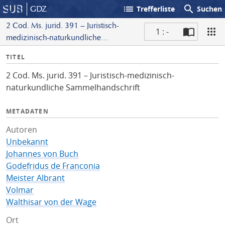
list
search
GDZ
Trefferliste
Suchen
2 Cod. Ms. jurid. 391 – Juristisch-
1 : -
medizinisch-naturkundliche
S
Sammelhandschrift
I
TITEL
c
n
a
2 Cod. Ms. jurid. 391 – Juristisch-medizinisch-
f
n
naturkundliche Sammelhandschrift
o
METADATEN
Autoren
Unbekannt
Johannes von Buch
Godefridus de Franconia
Meister Albrant
Volmar
Walthisar von der Wage
Ort