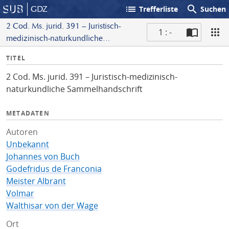
list
search
GDZ
Trefferliste
Suchen
2 Cod. Ms. jurid. 391 – Juristisch-
1 : -
medizinisch-naturkundliche
S
Sammelhandschrift
I
TITEL
c
n
a
2 Cod. Ms. jurid. 391 – Juristisch-medizinisch-
f
n
naturkundliche Sammelhandschrift
o
METADATEN
Autoren
Unbekannt
Johannes von Buch
Godefridus de Franconia
Meister Albrant
Volmar
Walthisar von der Wage
Ort