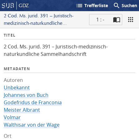
list
search
GDZ
Trefferliste
Suchen
2 Cod. Ms. jurid. 391 – Juristisch-
1 : -
medizinisch-naturkundliche
S
Sammelhandschrift
I
TITEL
c
n
a
2 Cod. Ms. jurid. 391 – Juristisch-medizinisch-
f
n
naturkundliche Sammelhandschrift
o
METADATEN
Autoren
Unbekannt
Johannes von Buch
Godefridus de Franconia
Meister Albrant
Volmar
Walthisar von der Wage
Ort