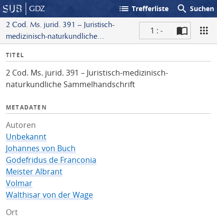
list
search
GDZ
Trefferliste
Suchen
2 Cod. Ms. jurid. 391 – Juristisch-
1 : -
medizinisch-naturkundliche
S
Sammelhandschrift
I
TITEL
c
n
a
2 Cod. Ms. jurid. 391 – Juristisch-medizinisch-
f
n
naturkundliche Sammelhandschrift
o
METADATEN
Autoren
Unbekannt
Johannes von Buch
Godefridus de Franconia
Meister Albrant
Volmar
Walthisar von der Wage
Ort