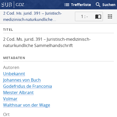
list
search
GDZ
Trefferliste
Suchen
2 Cod. Ms. jurid. 391 – Juristisch-
1 : -
medizinisch-naturkundliche
S
Sammelhandschrift
I
TITEL
c
n
a
2 Cod. Ms. jurid. 391 – Juristisch-medizinisch-
f
n
naturkundliche Sammelhandschrift
o
METADATEN
Autoren
Unbekannt
Johannes von Buch
Godefridus de Franconia
Meister Albrant
Volmar
Walthisar von der Wage
Ort