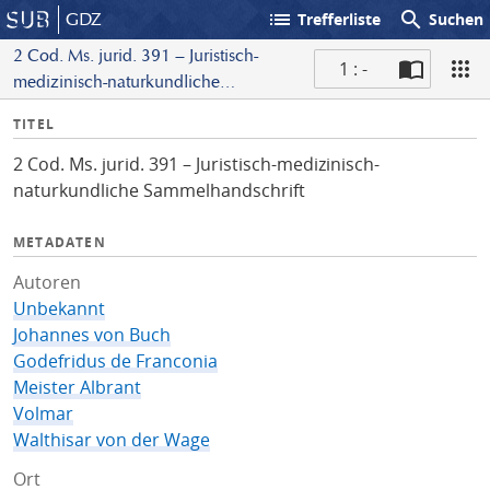
list
search
GDZ
Trefferliste
Suchen
2 Cod. Ms. jurid. 391 – Juristisch-
1 : -
medizinisch-naturkundliche
S
Sammelhandschrift
I
TITEL
c
n
a
2 Cod. Ms. jurid. 391 – Juristisch-medizinisch-
f
n
naturkundliche Sammelhandschrift
o
METADATEN
Autoren
Unbekannt
Johannes von Buch
Godefridus de Franconia
Meister Albrant
Volmar
Walthisar von der Wage
Ort