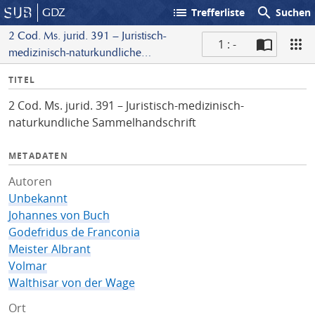
list
search
GDZ
Trefferliste
Suchen
2 Cod. Ms. jurid. 391 – Juristisch-
1 : -
medizinisch-naturkundliche
S
Sammelhandschrift
I
TITEL
c
n
a
2 Cod. Ms. jurid. 391 – Juristisch-medizinisch-
f
n
naturkundliche Sammelhandschrift
o
METADATEN
Autoren
Unbekannt
Johannes von Buch
Godefridus de Franconia
Meister Albrant
Volmar
Walthisar von der Wage
Ort