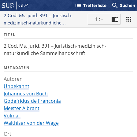
list
search
GDZ
Trefferliste
Suchen
2 Cod. Ms. jurid. 391 – Juristisch-
1 : -
medizinisch-naturkundliche
S
Sammelhandschrift
I
TITEL
c
n
a
2 Cod. Ms. jurid. 391 – Juristisch-medizinisch-
f
n
naturkundliche Sammelhandschrift
o
METADATEN
Autoren
Unbekannt
Johannes von Buch
Godefridus de Franconia
Meister Albrant
Volmar
Walthisar von der Wage
Ort