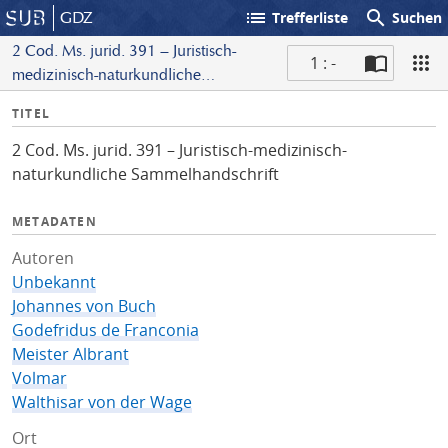
list
search
GDZ
Trefferliste
Suchen
2 Cod. Ms. jurid. 391 – Juristisch-
1 : -
medizinisch-naturkundliche
S
Sammelhandschrift
I
TITEL
c
n
a
2 Cod. Ms. jurid. 391 – Juristisch-medizinisch-
f
n
naturkundliche Sammelhandschrift
o
METADATEN
Autoren
Unbekannt
Johannes von Buch
Godefridus de Franconia
Meister Albrant
Volmar
Walthisar von der Wage
Ort