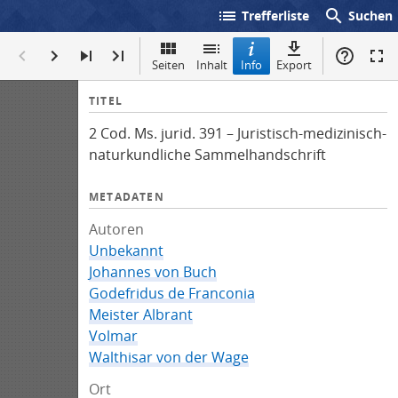
list
search
Trefferliste
Suchen
Seiten
Inhalt
Info
Export
I
TITEL
n
2 Cod. Ms. jurid. 391 – Juristisch-medizinisch-
f
naturkundliche Sammelhandschrift
o
METADATEN
Autoren
Unbekannt
Johannes von Buch
Godefridus de Franconia
Meister Albrant
Volmar
Walthisar von der Wage
Ort