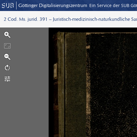
Göttinger Digitalisierungszentrum
Ein Service der SUB Gö
2 Cod. Ms. jurid. 391 – Juristisch-medizinisch-naturkundliche S
S
c
a
n