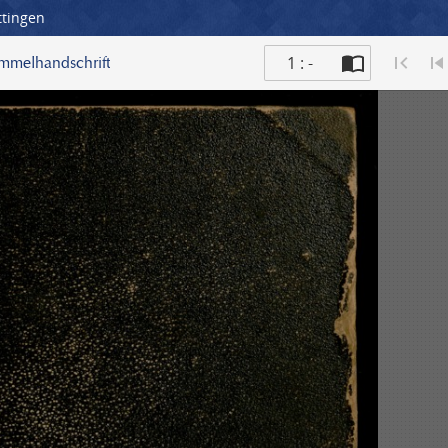
ttingen
1 : -
ammelhandschrift