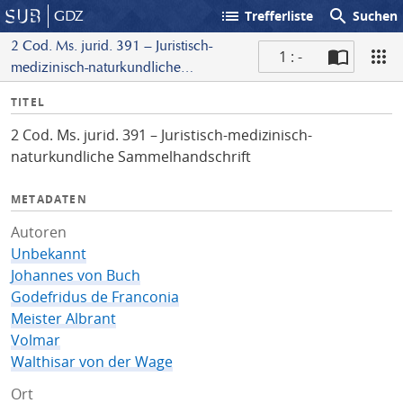
list
search
GDZ
Trefferliste
Suchen
2 Cod. Ms. jurid. 391 – Juristisch-
1 : -
medizinisch-naturkundliche
S
Sammelhandschrift
I
TITEL
c
n
a
2 Cod. Ms. jurid. 391 – Juristisch-medizinisch-
f
n
naturkundliche Sammelhandschrift
o
METADATEN
Autoren
Unbekannt
Johannes von Buch
Godefridus de Franconia
Meister Albrant
Volmar
Walthisar von der Wage
Ort