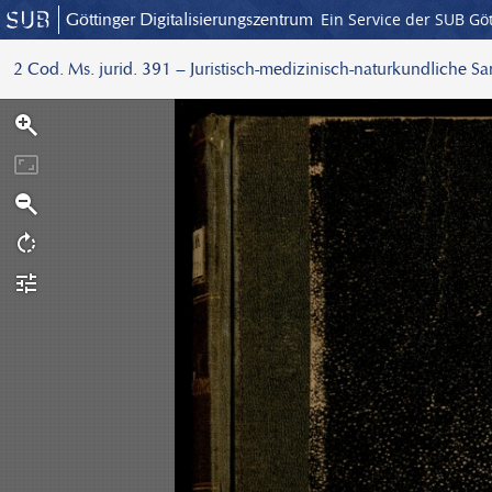
Göttinger Digitalisierungszentrum
Ein Service der SUB Gö
2 Cod. Ms. jurid. 391 – Juristisch-medizinisch-naturkundliche S
S
c
a
n