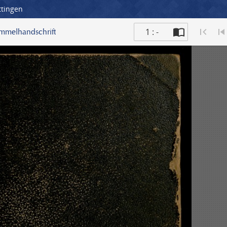
ttingen
1 : -
ammelhandschrift