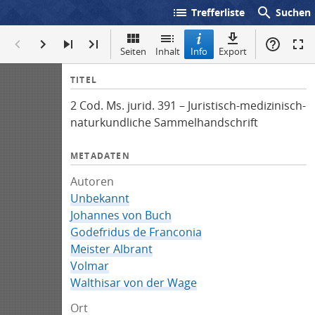
list
search
Trefferliste
Suchen
Seiten
Inhalt
Info
Export
I
TITEL
n
2 Cod. Ms. jurid. 391 – Juristisch-medizinisch-
f
naturkundliche Sammelhandschrift
o
METADATEN
Autoren
Unbekannt
Johannes von Buch
Godefridus de Franconia
Meister Albrant
Volmar
Walthisar von der Wage
Ort