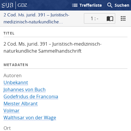
list
search
GDZ
Trefferliste
Suchen
2 Cod. Ms. jurid. 391 – Juristisch-
1 : -
medizinisch-naturkundliche
S
Sammelhandschrift
I
TITEL
c
n
a
2 Cod. Ms. jurid. 391 – Juristisch-medizinisch-
f
n
naturkundliche Sammelhandschrift
o
METADATEN
Autoren
Unbekannt
Johannes von Buch
Godefridus de Franconia
Meister Albrant
Volmar
Walthisar von der Wage
Ort