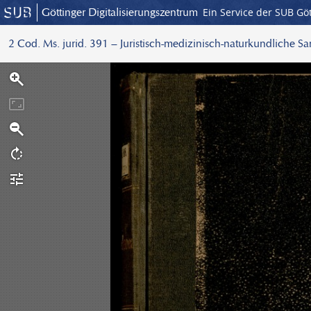
Göttinger Digitalisierungszentrum
Ein Service der SUB Gö
2 Cod. Ms. jurid. 391 – Juristisch-medizinisch-naturkundliche S
S
c
a
n