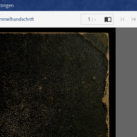
ttingen
1 : -
ammelhandschrift