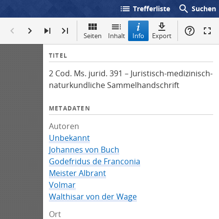
list
search
Trefferliste
Suchen
Seiten
Inhalt
Info
Export
I
TITEL
n
2 Cod. Ms. jurid. 391 – Juristisch-medizinisch-
f
naturkundliche Sammelhandschrift
o
METADATEN
Autoren
Unbekannt
Johannes von Buch
Godefridus de Franconia
Meister Albrant
Volmar
Walthisar von der Wage
Ort