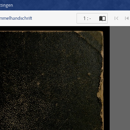
ttingen
1 : -
ammelhandschrift