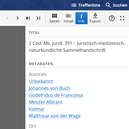
list
search
Trefferliste
Suchen
Seiten
Inhalt
Info
Export
I
TITEL
n
2 Cod. Ms. jurid. 391 – Juristisch-medizinisch-
f
naturkundliche Sammelhandschrift
o
METADATEN
Autoren
Unbekannt
Johannes von Buch
Godefridus de Franconia
Meister Albrant
Volmar
Walthisar von der Wage
Ort