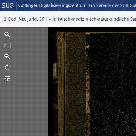
Göttinger Digitalisierungszentrum
Ein Service der SUB Gö
2 Cod. Ms. jurid. 391 – Juristisch-medizinisch-naturkundliche S
S
c
a
n