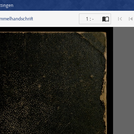
ttingen
1 : -
ammelhandschrift