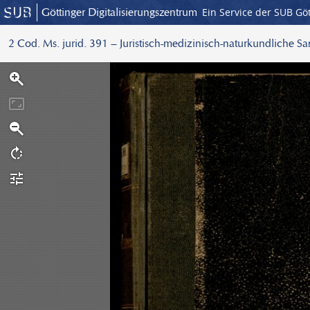
Göttinger Digitalisierungszentrum
Ein Service der SUB Gö
2 Cod. Ms. jurid. 391 – Juristisch-medizinisch-naturkundliche S
S
c
a
n