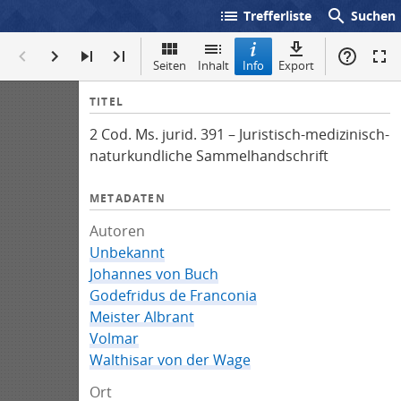
list
search
Trefferliste
Suchen
Seiten
Inhalt
Info
Export
I
TITEL
n
2 Cod. Ms. jurid. 391 – Juristisch-medizinisch-
f
naturkundliche Sammelhandschrift
o
METADATEN
Autoren
Unbekannt
Johannes von Buch
Godefridus de Franconia
Meister Albrant
Volmar
Walthisar von der Wage
Ort