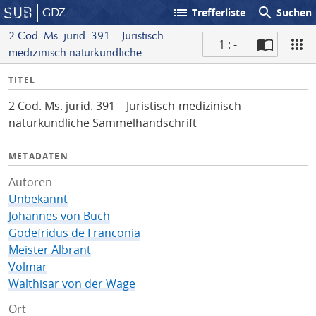
list
search
GDZ
Trefferliste
Suchen
2 Cod. Ms. jurid. 391 – Juristisch-
1 : -
medizinisch-naturkundliche
S
Sammelhandschrift
I
TITEL
c
n
a
2 Cod. Ms. jurid. 391 – Juristisch-medizinisch-
f
n
naturkundliche Sammelhandschrift
o
METADATEN
Autoren
Unbekannt
Johannes von Buch
Godefridus de Franconia
Meister Albrant
Volmar
Walthisar von der Wage
Ort