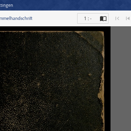
ttingen
1 : -
ammelhandschrift