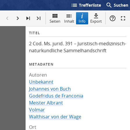
list
search
Trefferliste
Suchen
Seiten
Inhalt
Info
Export
I
TITEL
n
2 Cod. Ms. jurid. 391 – Juristisch-medizinisch-
f
naturkundliche Sammelhandschrift
o
METADATEN
Autoren
Unbekannt
Johannes von Buch
Godefridus de Franconia
Meister Albrant
Volmar
Walthisar von der Wage
Ort