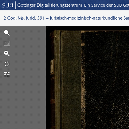
Göttinger Digitalisierungszentrum
Ein Service der SUB Gö
2 Cod. Ms. jurid. 391 – Juristisch-medizinisch-naturkundliche S
S
c
a
n