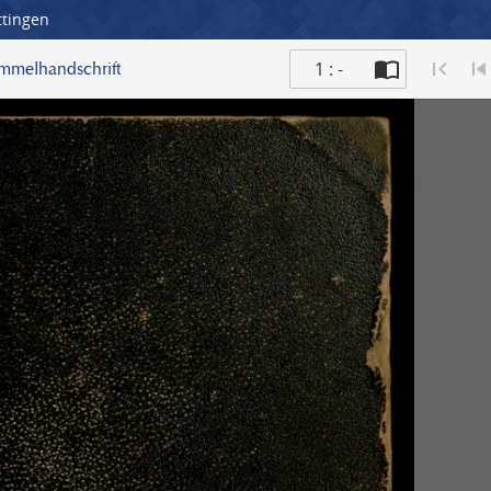
ttingen
1 : -
ammelhandschrift