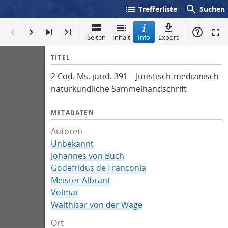
list
search
Trefferliste
Suchen
Seiten
Inhalt
Info
Export
I
TITEL
n
2 Cod. Ms. jurid. 391 – Juristisch-medizinisch-
f
naturkundliche Sammelhandschrift
o
METADATEN
Autoren
Unbekannt
Johannes von Buch
Godefridus de Franconia
Meister Albrant
Volmar
Walthisar von der Wage
Ort