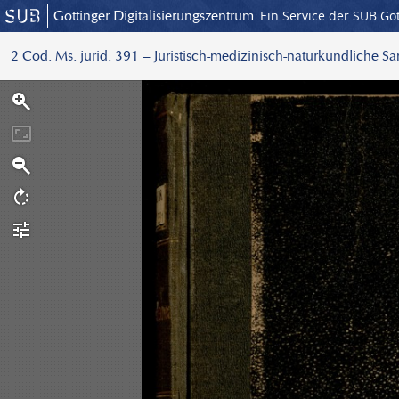
Göttinger Digitalisierungszentrum
Ein Service der SUB Gö
2 Cod. Ms. jurid. 391 – Juristisch-medizinisch-naturkundliche S
S
c
a
n