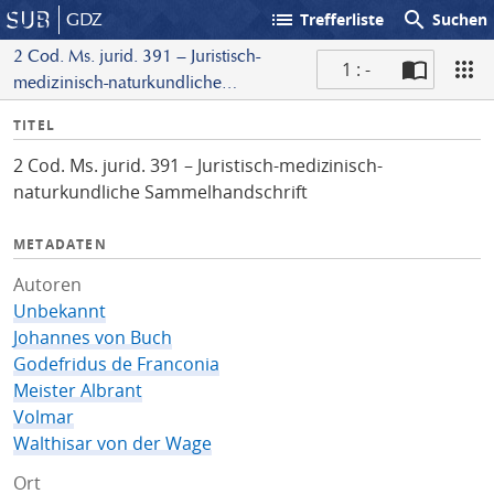
list
search
GDZ
Trefferliste
Suchen
2 Cod. Ms. jurid. 391 – Juristisch-
1 : -
medizinisch-naturkundliche
S
Sammelhandschrift
I
TITEL
c
n
a
2 Cod. Ms. jurid. 391 – Juristisch-medizinisch-
f
n
naturkundliche Sammelhandschrift
o
METADATEN
Autoren
Unbekannt
Johannes von Buch
Godefridus de Franconia
Meister Albrant
Volmar
Walthisar von der Wage
Ort