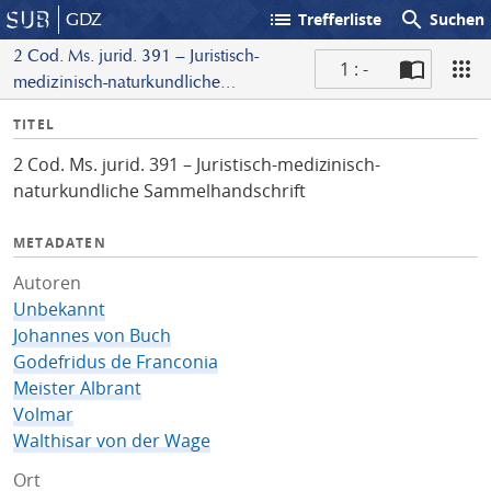
list
search
GDZ
Trefferliste
Suchen
2 Cod. Ms. jurid. 391 – Juristisch-
1 : -
medizinisch-naturkundliche
S
Sammelhandschrift
I
TITEL
c
n
a
2 Cod. Ms. jurid. 391 – Juristisch-medizinisch-
f
n
naturkundliche Sammelhandschrift
o
METADATEN
Autoren
Unbekannt
Johannes von Buch
Godefridus de Franconia
Meister Albrant
Volmar
Walthisar von der Wage
Ort