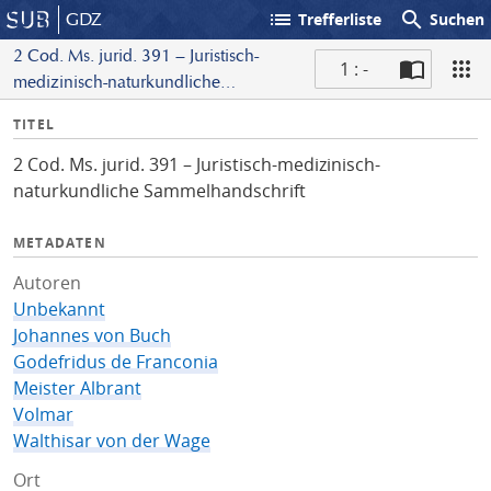
list
search
GDZ
Trefferliste
Suchen
2 Cod. Ms. jurid. 391 – Juristisch-
1 : -
medizinisch-naturkundliche
S
Sammelhandschrift
I
TITEL
c
n
a
2 Cod. Ms. jurid. 391 – Juristisch-medizinisch-
f
n
naturkundliche Sammelhandschrift
o
METADATEN
Autoren
Unbekannt
Johannes von Buch
Godefridus de Franconia
Meister Albrant
Volmar
Walthisar von der Wage
Ort