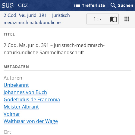
list
search
GDZ
Trefferliste
Suchen
2 Cod. Ms. jurid. 391 – Juristisch-
1 : -
medizinisch-naturkundliche
S
Sammelhandschrift
I
TITEL
c
n
a
2 Cod. Ms. jurid. 391 – Juristisch-medizinisch-
f
n
naturkundliche Sammelhandschrift
o
METADATEN
Autoren
Unbekannt
Johannes von Buch
Godefridus de Franconia
Meister Albrant
Volmar
Walthisar von der Wage
Ort