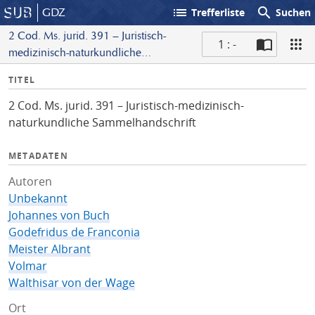
list
search
GDZ
Trefferliste
Suchen
2 Cod. Ms. jurid. 391 – Juristisch-
1 : -
medizinisch-naturkundliche
S
Sammelhandschrift
I
TITEL
c
n
a
2 Cod. Ms. jurid. 391 – Juristisch-medizinisch-
f
n
naturkundliche Sammelhandschrift
o
METADATEN
Autoren
Unbekannt
Johannes von Buch
Godefridus de Franconia
Meister Albrant
Volmar
Walthisar von der Wage
Ort