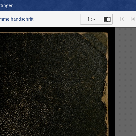
ttingen
1 : -
ammelhandschrift