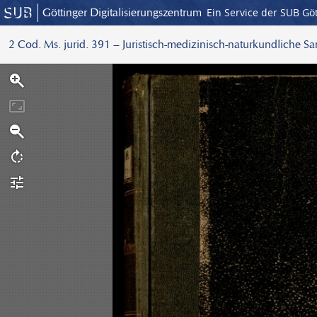
Göttinger Digitalisierungszentrum
Ein Service der SUB Gö
2 Cod. Ms. jurid. 391 – Juristisch-medizinisch-naturkundliche S
S
c
a
n