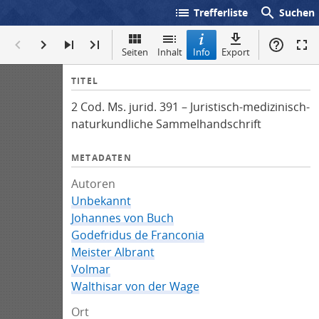
list
search
Trefferliste
Suchen
Seiten
Inhalt
Info
Export
I
TITEL
n
2 Cod. Ms. jurid. 391 – Juristisch-medizinisch-
f
naturkundliche Sammelhandschrift
o
METADATEN
Autoren
Unbekannt
Johannes von Buch
Godefridus de Franconia
Meister Albrant
Volmar
Walthisar von der Wage
Ort