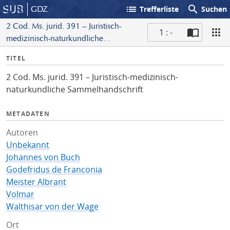
list
search
GDZ
Trefferliste
Suchen
2 Cod. Ms. jurid. 391 – Juristisch-
1 : -
medizinisch-naturkundliche
S
Sammelhandschrift
I
TITEL
c
n
a
2 Cod. Ms. jurid. 391 – Juristisch-medizinisch-
f
n
naturkundliche Sammelhandschrift
o
METADATEN
Autoren
Unbekannt
Johannes von Buch
Godefridus de Franconia
Meister Albrant
Volmar
Walthisar von der Wage
Ort