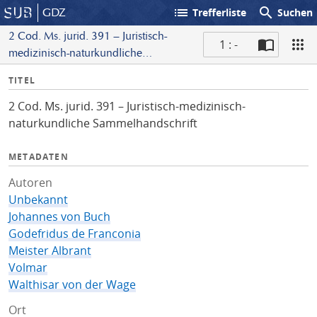
list
search
GDZ
Trefferliste
Suchen
2 Cod. Ms. jurid. 391 – Juristisch-
1 : -
medizinisch-naturkundliche
S
Sammelhandschrift
I
TITEL
c
n
a
2 Cod. Ms. jurid. 391 – Juristisch-medizinisch-
f
n
naturkundliche Sammelhandschrift
o
METADATEN
Autoren
Unbekannt
Johannes von Buch
Godefridus de Franconia
Meister Albrant
Volmar
Walthisar von der Wage
Ort