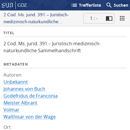
list
search
GDZ
Trefferliste
Suchen
2 Cod. Ms. jurid. 391 – Juristisch-
1 : -
medizinisch-naturkundliche
S
Sammelhandschrift
I
TITEL
c
n
a
2 Cod. Ms. jurid. 391 – Juristisch-medizinisch-
f
n
naturkundliche Sammelhandschrift
o
METADATEN
Autoren
Unbekannt
Johannes von Buch
Godefridus de Franconia
Meister Albrant
Volmar
Walthisar von der Wage
Ort