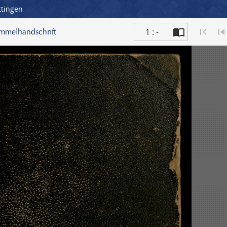
ttingen
1 : -
ammelhandschrift