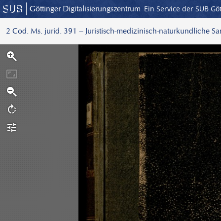
Göttinger Digitalisierungszentrum
Ein Service der SUB Gö
2 Cod. Ms. jurid. 391 – Juristisch-medizinisch-naturkundliche S
S
c
a
n