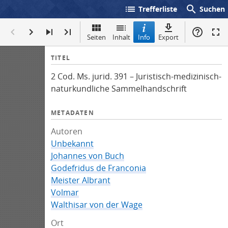
list
search
Trefferliste
Suchen
Seiten
Inhalt
Info
Export
I
TITEL
n
2 Cod. Ms. jurid. 391 – Juristisch-medizinisch-
f
naturkundliche Sammelhandschrift
o
METADATEN
Autoren
Unbekannt
Johannes von Buch
Godefridus de Franconia
Meister Albrant
Volmar
Walthisar von der Wage
Ort