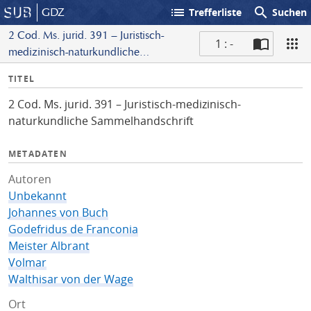
list
search
GDZ
Trefferliste
Suchen
2 Cod. Ms. jurid. 391 – Juristisch-
1 : -
medizinisch-naturkundliche
S
Sammelhandschrift
I
TITEL
c
n
a
2 Cod. Ms. jurid. 391 – Juristisch-medizinisch-
f
n
naturkundliche Sammelhandschrift
o
METADATEN
Autoren
Unbekannt
Johannes von Buch
Godefridus de Franconia
Meister Albrant
Volmar
Walthisar von der Wage
Ort