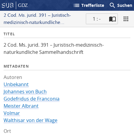
list
search
GDZ
Trefferliste
Suchen
2 Cod. Ms. jurid. 391 – Juristisch-
1 : -
medizinisch-naturkundliche
S
Sammelhandschrift
I
TITEL
c
n
a
2 Cod. Ms. jurid. 391 – Juristisch-medizinisch-
f
n
naturkundliche Sammelhandschrift
o
METADATEN
Autoren
Unbekannt
Johannes von Buch
Godefridus de Franconia
Meister Albrant
Volmar
Walthisar von der Wage
Ort