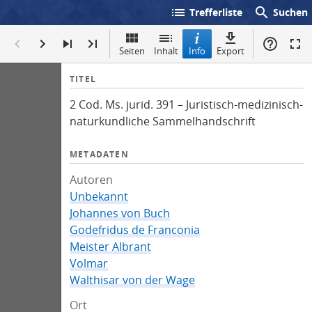
list
search
Trefferliste
Suchen
Seiten
Inhalt
Info
Export
I
TITEL
n
2 Cod. Ms. jurid. 391 – Juristisch-medizinisch-
f
naturkundliche Sammelhandschrift
o
METADATEN
Autoren
Unbekannt
Johannes von Buch
Godefridus de Franconia
Meister Albrant
Volmar
Walthisar von der Wage
Ort