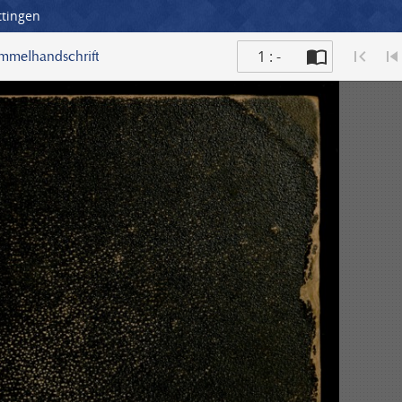
ttingen
1 : -
ammelhandschrift