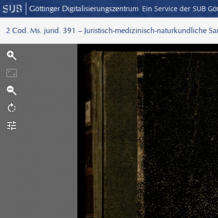
Göttinger Digitalisierungszentrum
Ein Service der SUB Gö
2 Cod. Ms. jurid. 391 – Juristisch-medizinisch-naturkundliche S
S
c
a
n