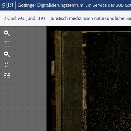
Göttinger Digitalisierungszentrum
Ein Service der SUB Gö
2 Cod. Ms. jurid. 391 – Juristisch-medizinisch-naturkundliche S
S
c
a
n