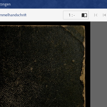
ttingen
1 : -
ammelhandschrift