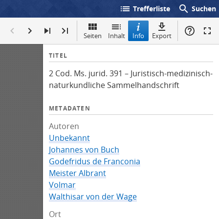
list
search
Trefferliste
Suchen
Seiten
Inhalt
Info
Export
I
TITEL
n
2 Cod. Ms. jurid. 391 – Juristisch-medizinisch-
f
naturkundliche Sammelhandschrift
o
METADATEN
Autoren
Unbekannt
Johannes von Buch
Godefridus de Franconia
Meister Albrant
Volmar
Walthisar von der Wage
Ort