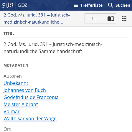
list
search
GDZ
Trefferliste
Suchen
2 Cod. Ms. jurid. 391 – Juristisch-
1 : -
medizinisch-naturkundliche
S
Sammelhandschrift
I
TITEL
c
n
a
2 Cod. Ms. jurid. 391 – Juristisch-medizinisch-
f
n
naturkundliche Sammelhandschrift
o
METADATEN
Autoren
Unbekannt
Johannes von Buch
Godefridus de Franconia
Meister Albrant
Volmar
Walthisar von der Wage
Ort