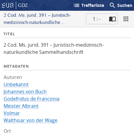
list
search
GDZ
Trefferliste
Suchen
2 Cod. Ms. jurid. 391 – Juristisch-
1 : -
medizinisch-naturkundliche
S
Sammelhandschrift
I
TITEL
c
n
a
2 Cod. Ms. jurid. 391 – Juristisch-medizinisch-
f
n
naturkundliche Sammelhandschrift
o
METADATEN
Autoren
Unbekannt
Johannes von Buch
Godefridus de Franconia
Meister Albrant
Volmar
Walthisar von der Wage
Ort