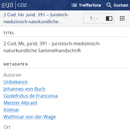
list
search
GDZ
Trefferliste
Suchen
2 Cod. Ms. jurid. 391 – Juristisch-
1 : -
medizinisch-naturkundliche
S
Sammelhandschrift
I
TITEL
c
n
a
2 Cod. Ms. jurid. 391 – Juristisch-medizinisch-
f
n
naturkundliche Sammelhandschrift
o
METADATEN
Autoren
Unbekannt
Johannes von Buch
Godefridus de Franconia
Meister Albrant
Volmar
Walthisar von der Wage
Ort