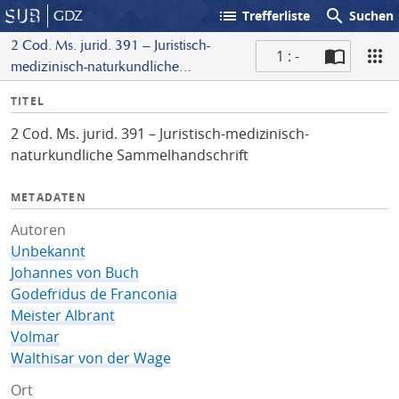
list
search
GDZ
Trefferliste
Suchen
2 Cod. Ms. jurid. 391 – Juristisch-
1 : -
medizinisch-naturkundliche
S
Sammelhandschrift
I
TITEL
c
n
a
2 Cod. Ms. jurid. 391 – Juristisch-medizinisch-
f
n
naturkundliche Sammelhandschrift
o
METADATEN
Autoren
Unbekannt
Johannes von Buch
Godefridus de Franconia
Meister Albrant
Volmar
Walthisar von der Wage
Ort