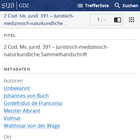
list
search
GDZ
Trefferliste
Suchen
2 Cod. Ms. jurid. 391 – Juristisch-
1 : -
medizinisch-naturkundliche
S
Sammelhandschrift
I
TITEL
c
n
a
2 Cod. Ms. jurid. 391 – Juristisch-medizinisch-
f
n
naturkundliche Sammelhandschrift
o
METADATEN
Autoren
Unbekannt
Johannes von Buch
Godefridus de Franconia
Meister Albrant
Volmar
Walthisar von der Wage
Ort