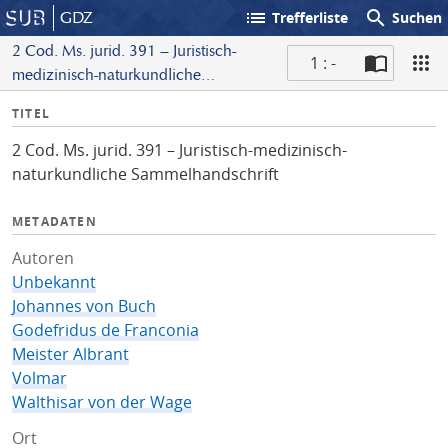
list
search
GDZ
Trefferliste
Suchen
2 Cod. Ms. jurid. 391 – Juristisch-
1 : -
medizinisch-naturkundliche
S
Sammelhandschrift
I
TITEL
c
n
a
2 Cod. Ms. jurid. 391 – Juristisch-medizinisch-
f
n
naturkundliche Sammelhandschrift
o
METADATEN
Autoren
Unbekannt
Johannes von Buch
Godefridus de Franconia
Meister Albrant
Volmar
Walthisar von der Wage
Ort