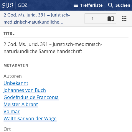
list
search
GDZ
Trefferliste
Suchen
2 Cod. Ms. jurid. 391 – Juristisch-
1 : -
medizinisch-naturkundliche
S
Sammelhandschrift
I
TITEL
c
n
a
2 Cod. Ms. jurid. 391 – Juristisch-medizinisch-
f
n
naturkundliche Sammelhandschrift
o
METADATEN
Autoren
Unbekannt
Johannes von Buch
Godefridus de Franconia
Meister Albrant
Volmar
Walthisar von der Wage
Ort