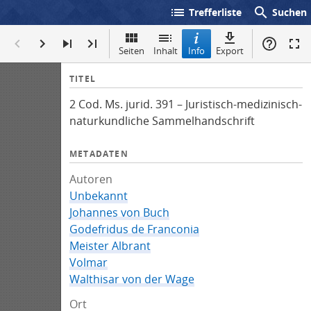
list
search
Trefferliste
Suchen
Seiten
Inhalt
Info
Export
I
TITEL
n
2 Cod. Ms. jurid. 391 – Juristisch-medizinisch-
f
naturkundliche Sammelhandschrift
o
METADATEN
Autoren
Unbekannt
Johannes von Buch
Godefridus de Franconia
Meister Albrant
Volmar
Walthisar von der Wage
Ort