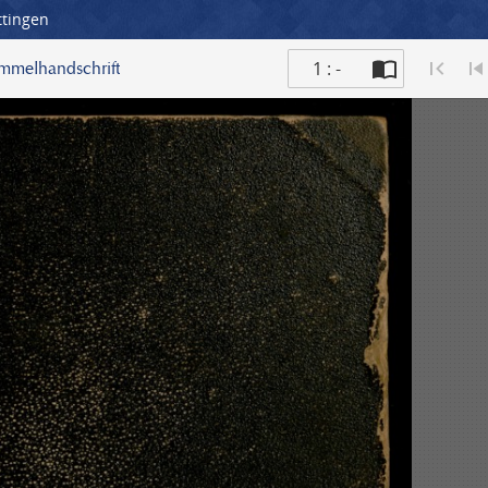
ttingen
1 : -
ammelhandschrift