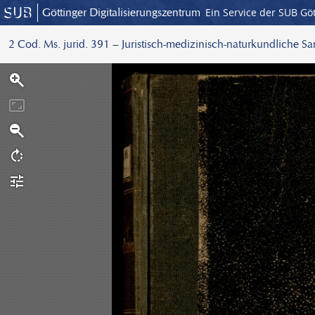
Göttinger Digitalisierungszentrum
Ein Service der SUB Gö
2 Cod. Ms. jurid. 391 – Juristisch-medizinisch-naturkundliche S
S
c
a
n