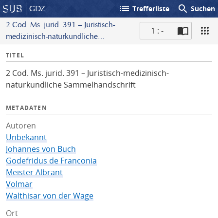
list
search
GDZ
Trefferliste
Suchen
2 Cod. Ms. jurid. 391 – Juristisch-
1 : -
medizinisch-naturkundliche
S
Sammelhandschrift
I
TITEL
c
n
a
2 Cod. Ms. jurid. 391 – Juristisch-medizinisch-
f
n
naturkundliche Sammelhandschrift
o
METADATEN
Autoren
Unbekannt
Johannes von Buch
Godefridus de Franconia
Meister Albrant
Volmar
Walthisar von der Wage
Ort