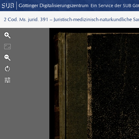
Göttinger Digitalisierungszentrum
Ein Service der SUB Gö
2 Cod. Ms. jurid. 391 – Juristisch-medizinisch-naturkundliche S
S
c
a
n