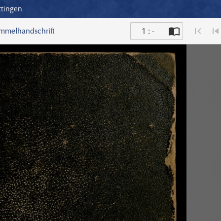
ttingen
1 : -
ammelhandschrift