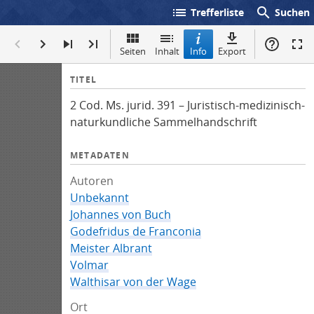
list
search
Trefferliste
Suchen
Seiten
Inhalt
Info
Export
I
TITEL
n
2 Cod. Ms. jurid. 391 – Juristisch-medizinisch-
f
naturkundliche Sammelhandschrift
o
METADATEN
Autoren
Unbekannt
Johannes von Buch
Godefridus de Franconia
Meister Albrant
Volmar
Walthisar von der Wage
Ort