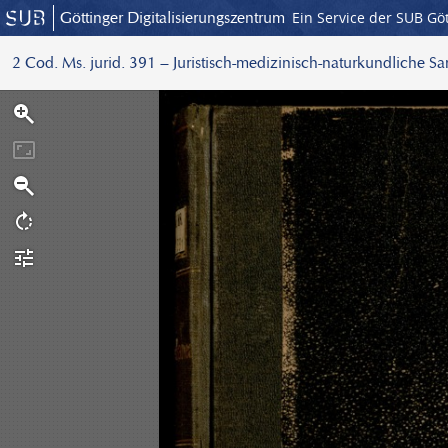
Göttinger Digitalisierungszentrum
Ein Service der SUB Gö
2 Cod. Ms. jurid. 391 – Juristisch-medizinisch-naturkundliche S
S
c
a
n