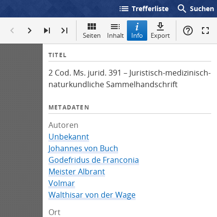
list
search
Trefferliste
Suchen
Seiten
Inhalt
Info
Export
I
TITEL
n
2 Cod. Ms. jurid. 391 – Juristisch-medizinisch-
f
naturkundliche Sammelhandschrift
o
METADATEN
Autoren
Unbekannt
Johannes von Buch
Godefridus de Franconia
Meister Albrant
Volmar
Walthisar von der Wage
Ort