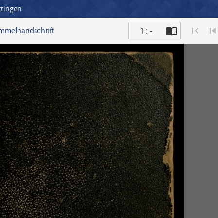
ttingen
1 : -
ammelhandschrift