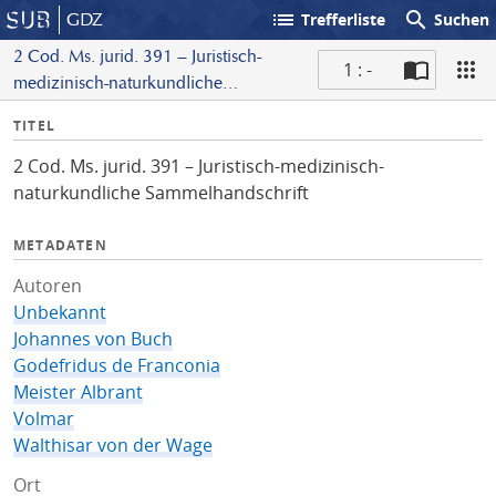
list
search
GDZ
Trefferliste
Suchen
2 Cod. Ms. jurid. 391 – Juristisch-
1 : -
medizinisch-naturkundliche
S
Sammelhandschrift
I
TITEL
c
n
a
2 Cod. Ms. jurid. 391 – Juristisch-medizinisch-
f
n
naturkundliche Sammelhandschrift
o
METADATEN
Autoren
Unbekannt
Johannes von Buch
Godefridus de Franconia
Meister Albrant
Volmar
Walthisar von der Wage
Ort